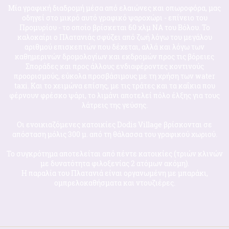
Μία γραφική διαδρομή μέσα από ελαιώνες και οπωροφόρα, μας
οδηγεί στο μικρό αυτό γραφικό ψαροχώρι - επίνειο του
Προμυρίου - το οποίο βρίσκεται 60 χλμ ΝΑ του Βόλου. Το
καλοκαίρι ο Πλατανιάς σφύζει από ζωή λόγω του μεγάλου
αριθμού επισκεπτών που δέχεται, αλλά και λόγω των
καθημερινών δρομολογίων και εκδρομών προς τις βόρειες
Σποράδες και προς άλλους ενδιαφέροντες κοντινούς
προορισμούς, εύκολα προσβάσιμους με τη χρήση των water
taxi. Και το χειμώνα επίσης, με τις τράτες και τα καΐκια που
φέρνουν φρέσκο ψάρι, το λιμάνι αποτελεί πόλο έλξης για τους
λάτρεις της γεύσης.
Οι ενοικιαζόμενες κατοικίες Dodis Village βρίσκονται σε
απόσταση μόλις 300 μ. από τη θάλασσα του γραφικού χωριού.
Το συγκρότημα αποτελείται από πέντε κατοικίες (τριών κλινών
με δυνατότητα φιλοξενίας 2 ατόμων ακόμη).
Η παραλία του Πλατανιά είναι οργανωμένη με μπαράκι,
ομπρελοκαθήσματα και ντουζιέρες.