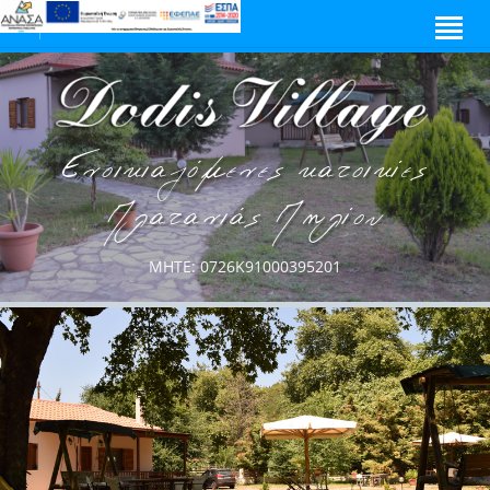
Ελ
En
Ενοικιαζόμενες κατοικίες
Πλατανιάς Πηλίου
MHTE: 0726K91000395201